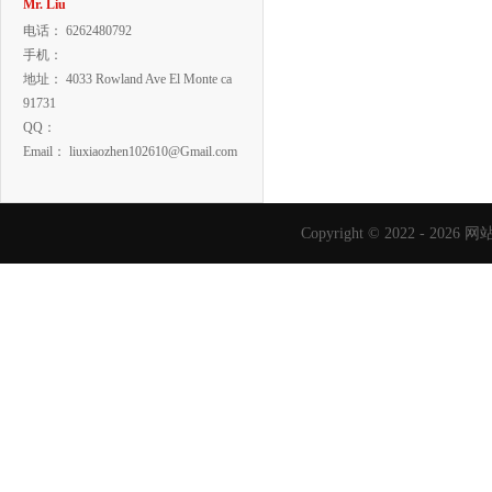
Mr. Liu
电话： 6262480792
手机：
地址： 4033 Rowland Ave El Monte ca
91731
QQ：
Email： liuxiaozhen102610@Gmail.com
Copyright © 2022 -
2026
网