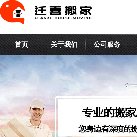
首页
关于我们
公司服务