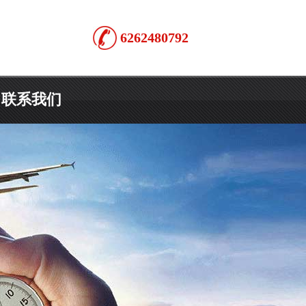
6262480792
联系我们